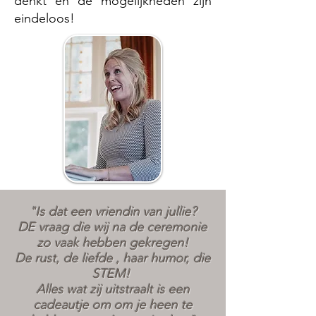
denkt en de mogelijkheden zijn
eindeloos!
"Is dat een vriendin van jullie?
DE vraag die wij na de ceremonie
zo vaak hebben gekregen!
De rust, de liefde , haar humor, die
STEM!
Alles wat zij uitstraalt is een
cadeautje om om je heen te