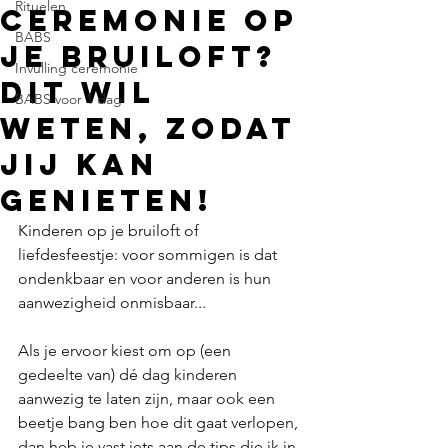
Rituelen
ceremonie op
BABS
je bruiloft?
Invulling ceremonie
DIT wil
BABS voor 1 dag
weten, zodat
jij kan
genieten!
Kinderen op je bruiloft of 
liefdesfeestje: voor sommigen is dat 
ondenkbaar en voor anderen is hun 
aanwezigheid onmisbaar... 
Als je ervoor kiest om op (een 
gedeelte van) dé dag kinderen 
aanwezig te laten zijn, maar ook een 
beetje bang ben hoe dit gaat verlopen, 
dan heb je vast iets aan de tips die ik in 