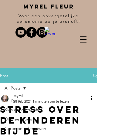
Myrel fleur
Voor een onvergetelijke
ceremonie op je bruiloft!
Post
All Posts
Myrel
All Posts
20 feb 2024
1 minuten om te lezen
Stress over
Kids op je bruiloft
de kinderen
Officieel trouwen
bij de
Ceremonieel trouwen