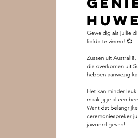
geni
huwe
Geweldig als jullie
liefde te vieren! 💞 
Zussen uit Australië,
die overkomen uit Sur
hebben aanwezig kan 
Het kan minder leuk 
maak jij je al een be
Want dat belangrijk
ceremoniespreker jull
jawoord geven! 