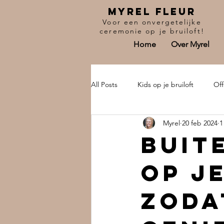
Myrel fleur
Voor een onvergetelijke
ceremonie op je bruiloft!
Home
Over Myrel
All Posts
Kids op je bruiloft
Off
Myrel
20 feb 2024
1
BABS voor 1 dag
Buit
op je
zoda