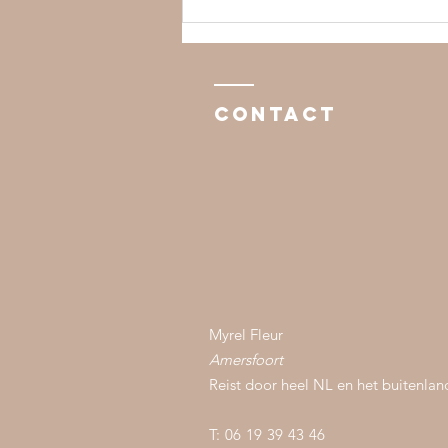
Handvasten:
een prachtig
ritueel voor
de ceremonie
Contact
op jouw
bruiloft – mét
of zonder
kinderen 💍
Myrel Fleur
Amersfoort
Reist door heel NL en het buitenlan
T: 06 19 39 43 46