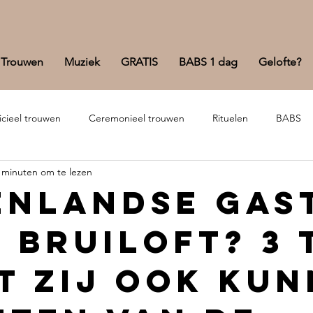
Trouwen
Muziek
GRATIS
BABS 1 dag
Gelofte?
icieel trouwen
Ceremonieel trouwen
Rituelen
BABS
 minuten om te lezen
enlandse gas
 bruiloft? 3 
t zij ook ku