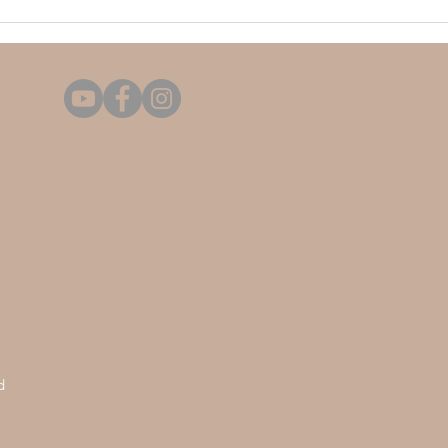
Kan een vriend
Ee
jullie
tr
officieel
va
trouwen als
ge
BABS voor één
ju
dag? Alles wat
ka
je moet weten!
me
👇🏼
be
éé
d