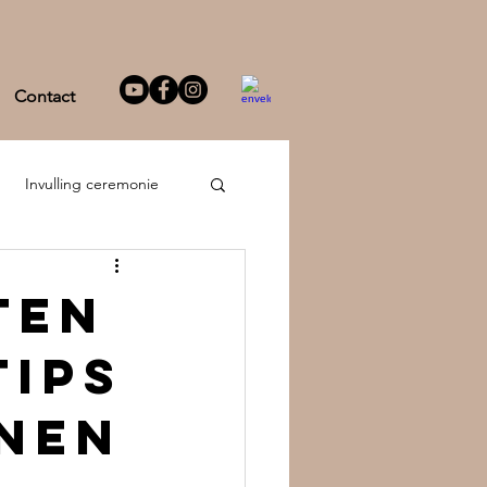
Contact
Invulling ceremonie
ten
tips
nnen