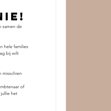
ie!
om samen de 
n hele families 
g bij wilt 
n misschien 
ambtenaar of 
ullie het 