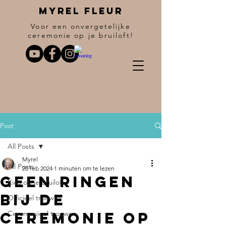
Myrel fleur
Voor een onvergetelijke
ceremonie op je bruiloft!
Post
All Posts
Myrel
All Posts
20 feb 2024
1 minuten om te lezen
Geen ringen
Kids op je bruiloft
bij de
Officieel trouwen
ceremonie op
Ceremonieel trouwen