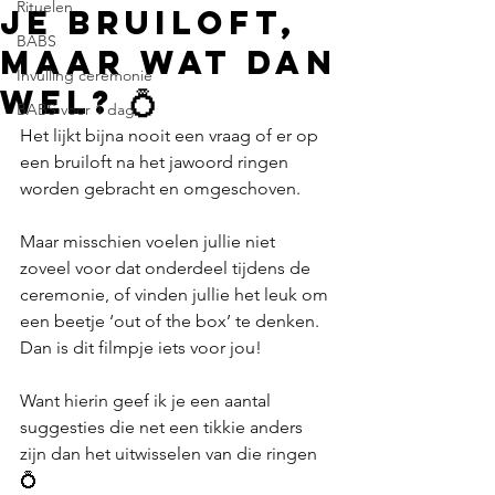
Rituelen
je bruiloft,
BABS
maar wat dan
Invulling ceremonie
wel? 💍
BABS voor 1 dag
Het lijkt bijna nooit een vraag of er op 
een bruiloft na het jawoord ringen 
worden gebracht en omgeschoven. 
Maar misschien voelen jullie niet 
zoveel voor dat onderdeel tijdens de 
ceremonie, of vinden jullie het leuk om 
een beetje ‘out of the box’ te denken. 
Dan is dit filmpje iets voor jou! 
Want hierin geef ik je een aantal 
suggesties die net een tikkie anders 
zijn dan het uitwisselen van die ringen 
💍