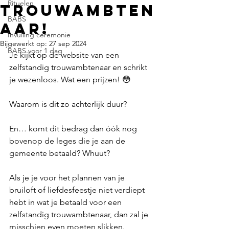
Rituelen
trouwambten
BABS
aar!
Invulling ceremonie
Bijgewerkt op:
27 sep 2024
BABS voor 1 dag
Je kijkt op de website van een 
zelfstandig trouwambtenaar en schrikt 
je wezenloos. Wat een prijzen! 😳
Waarom is dit zo achterlijk duur?
En… komt dit bedrag dan óók nog 
bovenop de leges die je aan de 
gemeente betaald? Whuut?
Als je je voor het plannen van je 
bruiloft of liefdesfeestje niet verdiept 
hebt in wat je betaald voor een 
zelfstandig trouwambtenaar, dan zal je 
misschien even moeten slikken.