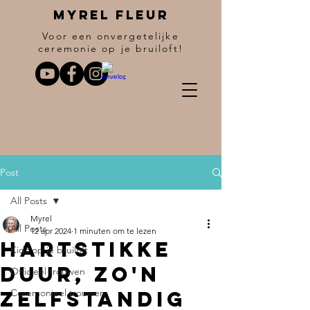
Myrel fleur
Voor een onvergetelijke
ceremonie op je bruiloft!
Post
All Posts
Myrel
All Posts
12 apr 2024
1 minuten om te lezen
Hartstikke
Kids op je bruiloft
duur, zo'n
Officieel trouwen
zelfstandig
Ceremonieel trouwen