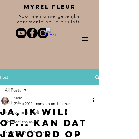
Myrel fleur
Voor een onvergetelijke
ceremonie op je bruiloft!
Post
All Posts
Myrel
All Posts
20 feb 2024
1 minuten om te lezen
Ja, ik wil!
Kids op je bruiloft
Of... kan dat
Officieel trouwen
jawoord op
Ceremonieel trouwen