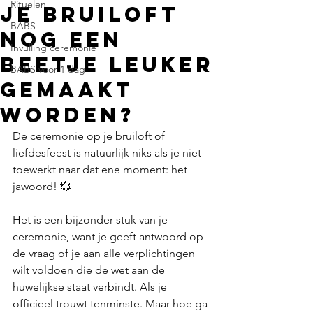
Rituelen
je bruiloft
BABS
nog een
Invulling ceremonie
beetje leuker
BABS voor 1 dag
gemaakt
worden?
De ceremonie op je bruiloft of 
liefdesfeest is natuurlijk niks als je niet 
toewerkt naar dat ene moment: het 
jawoord! 💞 
Het is een bijzonder stuk van je 
ceremonie, want je geeft antwoord op 
de vraag of je aan alle verplichtingen 
wilt voldoen die de wet aan de 
huwelijkse staat verbindt. Als je 
officieel trouwt tenminste. Maar hoe ga 